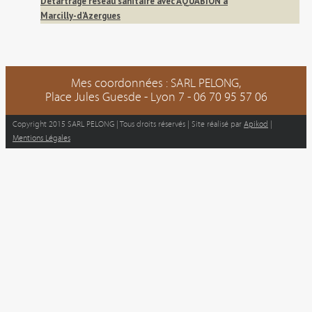
Détartrage réseau sanitaire avec AQUABION à
Marcilly-d’Azergues
Mes coordonnées :
SARL PELONG
,
Place Jules Guesde
-
Lyon
7 -
06 70 95 57 06
Copyright 2015 SARL PELONG | Tous droits réservés | Site réalisé par
Apikod
|
Mentions Légales